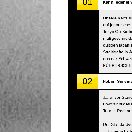
01
Kann jeder ei
Unsere Karts s
auf japanischen
Tokyo Go-Karts
maßgeschneidert
gültigen japani
Streitkräfte in
aus der Schwei
FÜHRERSCHEI
02
Haben Sie ein
Ja, unser Stand
unvorsichtiges
Tour in Rechnun
Der Standardve
・Körperschäde