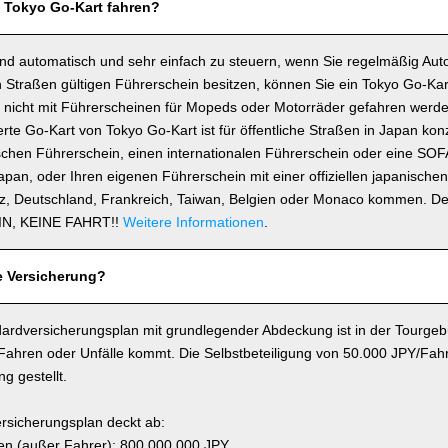
n Tokyo Go-Kart fahren?
ind automatisch und sehr einfach zu steuern, wenn Sie regelmäßig Auto
 Straßen gültigen Führerschein besitzen, können Sie ein Tokyo Go-Kar
 nicht mit Führerscheinen für Mopeds oder Motorräder gefahren werde
e Go-Kart von Tokyo Go-Kart ist für öffentliche Straßen in Japan konz
schen Führerschein, einen internationalen Führerschein oder eine SOF
 Japan, oder Ihren eigenen Führerschein mit einer offiziellen japanisch
z, Deutschland, Frankreich, Taiwan, Belgien oder Monaco kommen. D
N, KEINE FAHRT!!
Weitere Informationen
.
e Versicherung?
ardversicherungsplan mit grundlegender Abdeckung ist in der Tourgebü
 Fahren oder Unfälle kommt. Die Selbstbeteiligung von 50.000 JPY/Fahr
g gestellt.
rsicherungsplan deckt ab:
n (außer Fahrer): 800.000.000 JPY