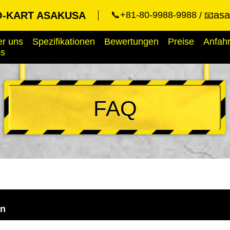
asa
-KART ASAKUSA
📞+81-80-9988-9988
📧
r uns
Spezifikationen
Bewertungen
Preise
Anfahr
ps
FAQ
en