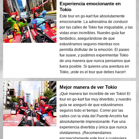
Experiencia emocionante en
Tokio
Este tour en go-kart fue absolutamente
emocionante. La adrenalina de conducir
por las calles de Tokio fue inigualable, y las
vistas eran increíbles. Nuestro guía fue
fantástico, asegurándose de que
estuviéramos seguros mientras nos
permitía disfrutar de la emoción. El paseo
fue suave, y pudimos experimentar Tokio
de una manera que nunca pensamos que
fuera posible. Si quieres una aventura en
Tokio, ¡este es el tour que debes hacer!
Mejor manera de ver Tokio
¡Qué manera tan increíble de ver Tokio! El
tour en go-kart fue muy divertido, y nuestro
guía se aseguró de que estuviéramos
seguros todo el tiempo. Correr por las
calles con la vista del Puente Arcoíris fue
absolutamente impresionante. Fue una
experiencia divertida y única que nunca
olvidaremos. ¡Recomendamos
encarecidamente este tour a cualquiera