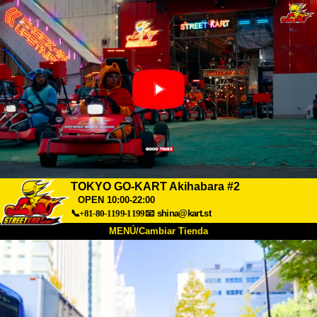
TOKYO GO-KART Akihabara #2
OPEN 10:00-22:00
📞+81-80-1199-1199
📧
shina@kart.st
MENÚ/Cambiar Tienda
INICIO
Acerca de
Especificaciones
Precios
Acceso
Testimonios
Preguntas Frecuentes