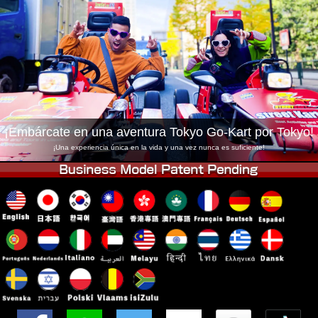
Empresa
Reservas
Cambiar Tienda
Tokyo Shinagawa
Tokyo Akihabara#1
Tokyo Akihabara#2
Tokyo Shibuya
Tokyo Shibuya Annex
Tokyo Bay
Tokyo Asakusa
Osaka
¡Embárcate en una aventura Tokyo Go-Kart por Tokyo!
Okinawa
¡Una experiencia única en la vida y una vez nunca es suficiente!