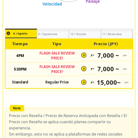
8 / Agosto
9 / Septiembre
10 / Octubre
11 / Noviembre
Tiempo
Tipo
Precio (JPY)
FLASH SALE REVIEW
7,000 ~
4PM
JPY
/pax
¥
PRICE!
FLASH SALE REVIEW
7,000 ~
5:30PM
JPY
/pax
¥
PRICE!
15,000~
Standard
Regular Price
JPY
/pax
¥
Precio con Reseña / Precio de Reserva Anticipada con Reseña / El
Precio con Reseña se aplica cuando planea compartir su
experiencia.
Sin embargo, esto no se aplica a plataformas de redes sociales