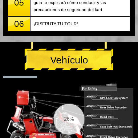
05
guía te explicará cómo conducir y las
precauciones de seguridad del kart.
06
¡DISFRUTA TU TOUR!
Vehículo
27%