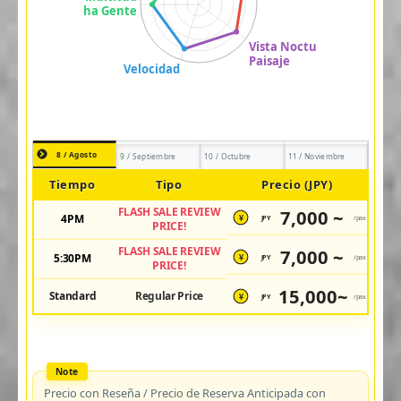
8 / Agosto
9 / Septiembre
10 / Octubre
11 / Noviembre
Tiempo
Tipo
Precio (JPY)
FLASH SALE REVIEW
7,000 ~
4PM
JPY
/pax
¥
PRICE!
FLASH SALE REVIEW
7,000 ~
5:30PM
JPY
/pax
¥
PRICE!
15,000~
Standard
Regular Price
JPY
/pax
¥
Precio con Reseña / Precio de Reserva Anticipada con