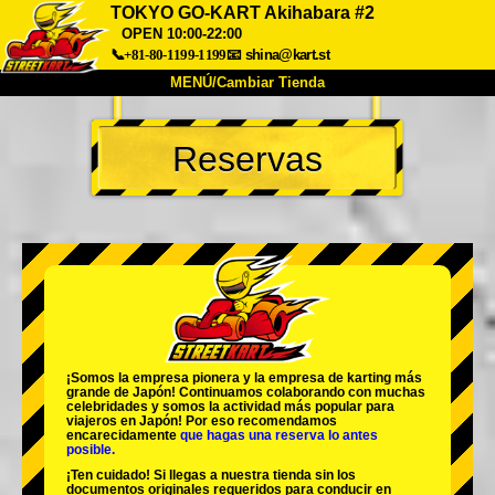
TOKYO GO-KART Akihabara #2
OPEN 10:00-22:00
📞+81-80-1199-1199
📧
shina@kart.st
MENÚ/Cambiar Tienda
INICIO
Reservas
Acerca de
Especificaciones
Precios
Acceso
Testimonios
Preguntas Frecuentes
Empresa
Reservas
Cambiar Tienda
Tokyo Shinagawa
Tokyo Akihabara#1
Tokyo Akihabara#2
Tokyo Shibuya
Tokyo Shibuya Annex
Tokyo Bay
¡Somos la
empresa pionera
y la
empresa de karting más
grande
de Japón! Continuamos colaborando con
muchas
Tokyo Asakusa
Osaka
celebridades
y somos la
actividad más popular
para
viajeros en Japón! Por eso recomendamos
encarecidamente
que hagas una reserva lo antes
Okinawa
posible.
¡Ten cuidado! Si llegas a nuestra tienda sin los
documentos originales requeridos para conducir en