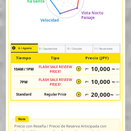
8 / Agosto
9 / Septiembre
10 / Octubre
11 / Noviembre
Tiempo
Tipo
Precio (JPY)
FLASH SALE REVIEW
10,000 ~
10AM / 1PM
JPY
/pax
¥
PRICE!
FLASH SALE REVIEW
10,000 ~
7PM
JPY
/pax
¥
PRICE!
20,000~
Standard
Regular Price
JPY
/pax
¥
Precio con Reseña / Precio de Reserva Anticipada con