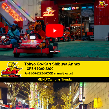
Tokyo Go-Kart Shibuya Annex
OPEN 10:00-22:00
📞+81-70-2222-6655
📧
shina@kart.st
MENÚ/Cambiar Tienda
INICIO
Acerca de
Especificaciones
Precios
Acceso
Testimonios
Preguntas Frecuentes