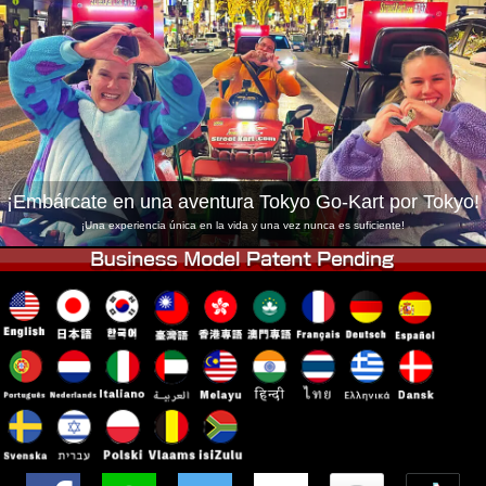
Empresa
Reservas
Cambiar Tienda
Tokyo Shinagawa
Tokyo Akihabara#1
Tokyo Akihabara#2
Tokyo Shibuya
Tokyo Shibuya Annex
Tokyo Bay
Tokyo Asakusa
Osaka
¡Embárcate en una aventura Tokyo Go-Kart por Tokyo!
Okinawa
¡Una experiencia única en la vida y una vez nunca es suficiente!