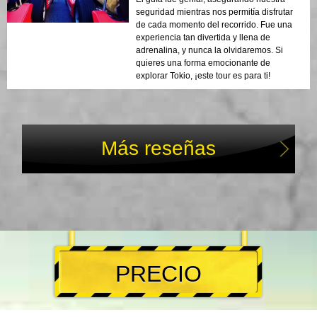
seguridad mientras nos permitía disfrutar
de cada momento del recorrido. Fue una
experiencia tan divertida y llena de
adrenalina, y nunca la olvidaremos. Si
quieres una forma emocionante de
explorar Tokio, ¡este tour es para ti!
Más reseñas
PRECIO