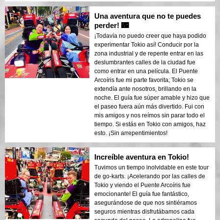
Una aventura que no te puedes
perder! 🌃
¡Todavía no puedo creer que haya podido
experimentar Tokio así! Conducir por la
zona industrial y de repente entrar en las
deslumbrantes calles de la ciudad fue
como entrar en una película. El Puente
Arcoíris fue mi parte favorita; Tokio se
extendía ante nosotros, brillando en la
noche. El guía fue súper amable y hizo que
el paseo fuera aún más divertido. Fui con
mis amigos y nos reímos sin parar todo el
tiempo. Si estás en Tokio con amigos, haz
esto. ¡Sin arrepentimientos!
Increíble aventura en Tokio!
Tuvimos un tiempo inolvidable en este tour
de go-karts. ¡Acelerando por las calles de
Tokio y viendo el Puente Arcoíris fue
emocionante! El guía fue fantástico,
asegurándose de que nos sintiéramos
seguros mientras disfrutábamos cada