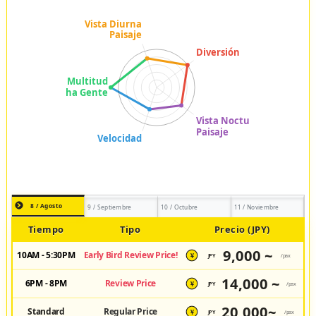
8 / Agosto
9 / Septiembre
10 / Octubre
11 / Noviembre
Tiempo
Tipo
Precio (JPY)
9,000 ~
10AM - 5:30PM
Early Bird Review Price!
JPY
/pax
¥
14,000 ~
6PM - 8PM
Review Price
JPY
/pax
¥
20,000~
Standard
Regular Price
JPY
/pax
¥