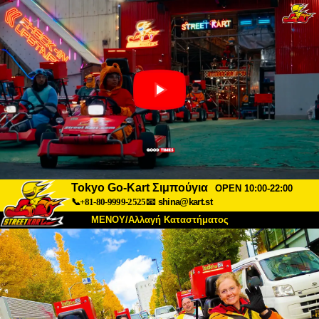
Tokyo Go-Kart Σιμπούγια
OPEN 10:00-22:00
📞+81-80-9999-2525
📧
shina@kart.st
ΜΕΝΟΥ/Αλλαγή Καταστήματος
ΚΥΡΙΩΣ
Σχετικά
Προδιαγραφές
Τιμές
Πρόσβαση
Αναφορές
Συχνές Ερωτήσεις