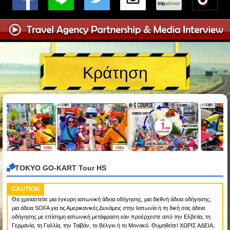
Κράτηση
TOKYO GO-KART Tour HS
CAUTION
Θα χρειαστείτε μια έγκυρη ιαπωνική άδεια οδήγησης, μια διεθνή άδεια οδήγησης,
μια άδεια SOFA για τις Αμερικανικές Δυνάμεις στην Ιαπωνία ή τη δική σας άδεια
οδήγησης με επίσημη ιαπωνική μετάφραση εάν προέρχεστε από την Ελβετία, τη
Γερμανία, τη Γαλλία, την Ταϊβάν, το Βέλγιο ή το Μονακό. Θυμηθείτε! ΧΩΡΙΣ ΑΔΕΙΑ,