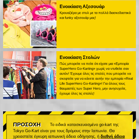
Ενοικίαση Αξεσουάρ
Κρουαζιέρα με στυλ με τα πολλά διασκεδαστικά
και funky αξεσουάρ μας!
Ενοικίαση Στολών
Πώς μπορείτε να πείτε ότι είχατε μια «Εμπειρία
SuperHero Go-Karting» χωρίς να ντυθείτε σαν
αυτόν! Έχουμε όλες τις στολές που μπορείτε να
σκεφτείτε για να κάνετε αυτήν την εμπειρία «Real
Life SuperHero Go-Karting»! Για όλους τους
θαυμαστές των Super Hero, μην ανησυχείτε,
έχουμε όλες τις στολές!
ΠΡΟΣΟΧΗ
Το ειδικά κατασκευασμένο go-kart της
Tokyo Go-Kart είναι για τους δρόμους στην Ιαπωνία. Θα
χρειαστείτε έγκυρη ιαπωνική άδεια οδήγησης, ή
διεθνή άδεια