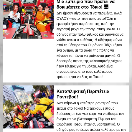
Μια εμπειρία που πρέπει να
δοκιμάσετε στο Τόκιο! 🌉
Δεν ήμουν σίγουρος τι να περιμένω, αλλά
ΟΥΑΟΥ—αυτό ήταν απίστευτο! Όλη η
εμπειρία ήταν απρόσκοπτη, από την
εγγραφή μέχρι την πραγματική βόλτα. Ο
οδηγός ήταν πολύ φιλικός και φρόντισε να
νιώθει άνετα ο καθένας. Η οδήγηση πάνω
από τη Γέφυρα του Ουράνιου Τόξου ήταν
ένα όνειρο, με τα φώτα της πόλης να
κάνουν τα πάντα να φαίνονται μαγικά. Ο
δροσερός αέρας της καλοκαιρινής νύχτας
ήταν τέλειος για τη βόλτα. Αυτό είναι
σίγουρα ένας από τους καλύτερους
τρόπους για να δεις το Τόκιο!
Καταπληκτική Περιπέτεια
Ραντεβού!
Αναμφίβολα η καλύτερη ραντεβού που
είχαμε στο Τόκιο! Να τρέχουμε στους
δρόμους με ένα γκο-καρτ, να νιώθουμε τον
άνεμο και να βλέπουμε τη Γέφυρα του
Ουράνιου Τόξου, ήταν συναρπαστικό. Ο
οδηγός μας το έκανε ακόμα καλύτερο με την