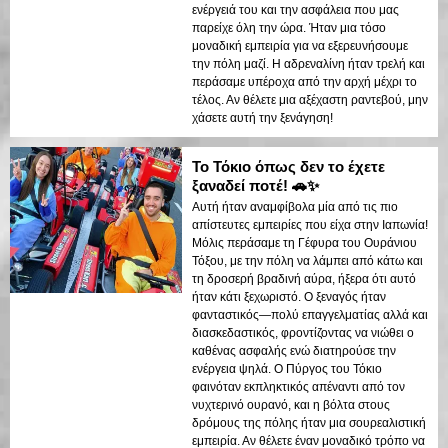
ενέργειά του και την ασφάλεια που μας
παρείχε όλη την ώρα. Ήταν μια τόσο
μοναδική εμπειρία για να εξερευνήσουμε
την πόλη μαζί. Η αδρεναλίνη ήταν τρελή και
περάσαμε υπέροχα από την αρχή μέχρι το
τέλος. Αν θέλετε μια αξέχαστη ραντεβού, μην
χάσετε αυτή την ξενάγηση!
Το Τόκιο όπως δεν το έχετε
ξαναδεί ποτέ! 🚗✨
Αυτή ήταν αναμφίβολα μία από τις πιο
απίστευτες εμπειρίες που είχα στην Ιαπωνία!
Μόλις περάσαμε τη Γέφυρα του Ουράνιου
Τόξου, με την πόλη να λάμπει από κάτω και
τη δροσερή βραδινή αύρα, ήξερα ότι αυτό
ήταν κάτι ξεχωριστό. Ο ξεναγός ήταν
φανταστικός—πολύ επαγγελματίας αλλά και
διασκεδαστικός, φροντίζοντας να νιώθει ο
καθένας ασφαλής ενώ διατηρούσε την
ενέργεια ψηλά. Ο Πύργος του Τόκιο
φαινόταν εκπληκτικός απέναντι από τον
νυχτερινό ουρανό, και η βόλτα στους
δρόμους της πόλης ήταν μια σουρεαλιστική
εμπειρία. Αν θέλετε έναν μοναδικό τρόπο να