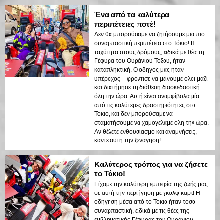
εξερευνήσετε το Τόκιο, αυτό είναι!
Ένα από τα καλύτερα
περιπέτειες ποτέ!
Δεν θα μπορούσαμε να ζητήσουμε μια πιο
συναρπαστική περιπέτεια στο Τόκιο! Η
ταχύτητα στους δρόμους, ειδικά με θέα τη
Γέφυρα του Ουράνιου Τόξου, ήταν
καταπληκτική. Ο οδηγός μας ήταν
υπέροχος – φρόντισε να μείνουμε όλοι μαζί
και διατήρησε τη διάθεση διασκεδαστική
όλη την ώρα. Αυτή είναι αναμφίβολα μία
από τις καλύτερες δραστηριότητες στο
Τόκιο, και δεν μπορούσαμε να
σταματήσουμε να χαμογελάμε όλη την ώρα.
Αν θέλετε ενθουσιασμό και αναμνήσεις,
κάντε αυτή την ξενάγηση!
Καλύτερος τρόπος για να ζήσετε
το Τόκιο!
Είχαμε την καλύτερη εμπειρία της ζωής μας
σε αυτή την περιήγηση με γκολφ καρτ! Η
οδήγηση μέσα από το Τόκιο ήταν τόσο
συναρπαστική, ειδικά με τις θέες της
εμβληματικής Γέφυρας του Ουράνιου