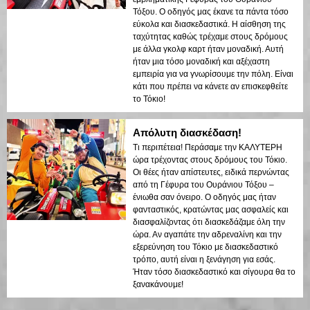
Τόξου. Ο οδηγός μας έκανε τα πάντα τόσο
εύκολα και διασκεδαστικά. Η αίσθηση της
ταχύτητας καθώς τρέχαμε στους δρόμους
με άλλα γκολφ καρτ ήταν μοναδική. Αυτή
ήταν μια τόσο μοναδική και αξέχαστη
εμπειρία για να γνωρίσουμε την πόλη. Είναι
κάτι που πρέπει να κάνετε αν επισκεφθείτε
το Τόκιο!
Απόλυτη διασκέδαση!
Τι περιπέτεια! Περάσαμε την ΚΑΛΥΤΕΡΗ
ώρα τρέχοντας στους δρόμους του Τόκιο.
Οι θέες ήταν απίστευτες, ειδικά περνώντας
από τη Γέφυρα του Ουράνιου Τόξου –
ένιωθα σαν όνειρο. Ο οδηγός μας ήταν
φανταστικός, κρατώντας μας ασφαλείς και
διασφαλίζοντας ότι διασκεδάζαμε όλη την
ώρα. Αν αγαπάτε την αδρεναλίνη και την
εξερεύνηση του Τόκιο με διασκεδαστικό
τρόπο, αυτή είναι η ξενάγηση για εσάς.
Ήταν τόσο διασκεδαστικό και σίγουρα θα το
ξανακάνουμε!