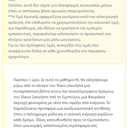
Ωστόσο, αυτό δεν ισχύει για πλατφόρμες κοινωνικών μέσων
όπου οι εκπτώσεις βάσει κριτικών απαγορεύονται.
**Η Τιμή Κριτικής εφαρμόζεται αυτόματα κατά την ηλεκτρονική
κράτηση. Εάν επιθυμείτε να χρησιμοποιήσετε την κανονική τιμή,
για παράδειγμα, εάν θέλετε να κρατήσετε την εμπειρία
εμπιστευτική, παρακαλούμε ειδοποιήστε το προσωπικό του
κέντρου κρατήσεών μας μέσω μηνύματος.
Για τις πιο πρόσφατες τιμές, ανατρέξτε στις τιμές που
αναφέρονται δίπλα σε κάθε χρονοθυρίδα στο παρακάτω
ημερολόγιο.
Περίπου 1 ώρα. Σε αυτό το μάθημα HS, θα οδηγήσουμε
γύρω από το κέντρο του Τόκιο.Ξεκινήστε μια
συναρπαστική βόλτα στους πιο ποικιλόμορφους δρόμους
του Τόκιο! Ξεκινήστε από το Σιμπούγια, μια θαυμάσια
περιοχή φωτισμένη με νέον που σφύζει από ενέργεια. Το
Χαρατζούκου προσφέρει μια αναζωογονητική αντίθεση,
όπου η πολύχρωμη μόδα και η νεανική ενέργεια γεμίζουν
κάθε δρόμο. Τέλος, κατευθυνθείτε προς το Ομοτεσάντο,
όπου μια κομψή, εκλεπτυσμένη ατμόσφαιρα σας