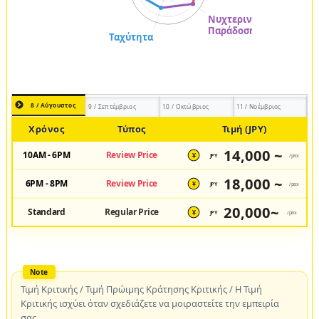
8 / Αύγουστος
9 / Σεπτέμβριος
10 / Οκτώβριος
11 / Νοέμβριος
Χρόνος
Τύπος
Τιμή (JPY)
14,000 ~
10AM - 6PM
Review Price
JPY
/pax
¥
18,000 ~
6PM - 8PM
Review Price
JPY
/pax
¥
20,000~
Standard
Regular Price
JPY
/pax
¥
Τιμή Κριτικής / Τιμή Πρώιμης Κράτησης Κριτικής / Η Τιμή
Κριτικής ισχύει όταν σχεδιάζετε να μοιραστείτε την εμπειρία
σας.