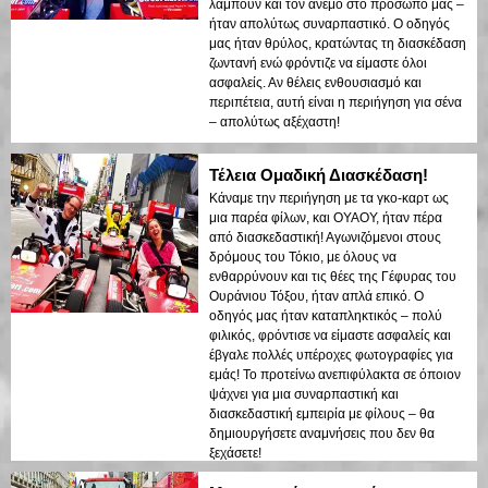
λάμπουν και τον άνεμο στο πρόσωπό μας –
ήταν απολύτως συναρπαστικό. Ο οδηγός
μας ήταν θρύλος, κρατώντας τη διασκέδαση
ζωντανή ενώ φρόντιζε να είμαστε όλοι
ασφαλείς. Αν θέλεις ενθουσιασμό και
περιπέτεια, αυτή είναι η περιήγηση για σένα
– απολύτως αξέχαστη!
Τέλεια Ομαδική Διασκέδαση!
Κάναμε την περιήγηση με τα γκο-καρτ ως
μια παρέα φίλων, και ΟΥΑΟΥ, ήταν πέρα
από διασκεδαστική! Αγωνιζόμενοι στους
δρόμους του Τόκιο, με όλους να
ενθαρρύνουν και τις θέες της Γέφυρας του
Ουράνιου Τόξου, ήταν απλά επικό. Ο
οδηγός μας ήταν καταπληκτικός – πολύ
φιλικός, φρόντισε να είμαστε ασφαλείς και
έβγαλε πολλές υπέροχες φωτογραφίες για
εμάς! Το προτείνω ανεπιφύλακτα σε όποιον
ψάχνει για μια συναρπαστική και
διασκεδαστική εμπειρία με φίλους – θα
δημιουργήσετε αναμνήσεις που δεν θα
ξεχάσετε!