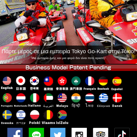
Εταιρεία
Κράτηση
Αλλαγή Καταστήματος
Τόκιο Σινάγαουα #1
Τόκιο Ακίχαμπαρα #1
Τόκιο Ακίχαμπαρα #2
Τόκιο Σιμπούγια
Τόκιο Σιμπούγια Annex
Τόκιο Κόλπος
Πάρτε μέρος σε μια εμπειρία Tokyo Go-Kart στην Τόκιο!
Τόκιο Ασακούσα
Οσάκα
Μια εμπειρία ζωής και μια φορά δεν είναι ποτέ αρκετή!
Οκινάουα