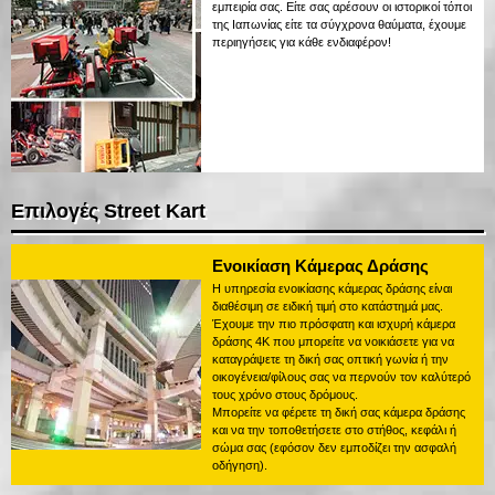
εμπειρία σας. Είτε σας αρέσουν οι ιστορικοί τόποι
της Ιαπωνίας είτε τα σύγχρονα θαύματα, έχουμε
περιηγήσεις για κάθε ενδιαφέρον!
Επιλογές Street Kart
Ενοικίαση Κάμερας Δράσης
Η υπηρεσία ενοικίασης κάμερας δράσης είναι
διαθέσιμη σε ειδική τιμή στο κατάστημά μας.
Έχουμε την πιο πρόσφατη και ισχυρή κάμερα
δράσης 4K που μπορείτε να νοικιάσετε για να
καταγράψετε τη δική σας οπτική γωνία ή την
οικογένεια/φίλους σας να περνούν τον καλύτερό
τους χρόνο στους δρόμους.
Μπορείτε να φέρετε τη δική σας κάμερα δράσης
και να την τοποθετήσετε στο στήθος, κεφάλι ή
σώμα σας (εφόσον δεν εμποδίζει την ασφαλή
οδήγηση).