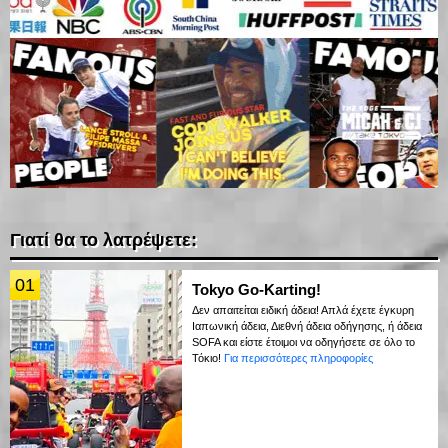
Γιατί θα το λατρέψετε:
01
Tokyo Go-Karting!
Δεν απαιτείται ειδική άδεια! Απλά έχετε έγκυρη
Ιαπωνική άδεια, Διεθνή άδεια οδήγησης, ή άδεια
SOFA και είστε έτοιμοι να οδηγήσετε σε όλο το
Τόκιο!
Για περισσότερες πληροφορίες