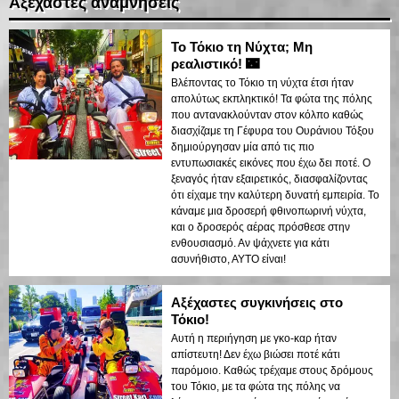
Αξέχαστες αναμνήσεις
Το Τόκιο τη Νύχτα; Μη
ρεαλιστικό! 🌃
Βλέποντας το Τόκιο τη νύχτα έτσι ήταν
απολύτως εκπληκτικό! Τα φώτα της πόλης
που αντανακλούνταν στον κόλπο καθώς
διασχίζαμε τη Γέφυρα του Ουράνιου Τόξου
δημιούργησαν μία από τις πιο
εντυπωσιακές εικόνες που έχω δει ποτέ. Ο
ξεναγός ήταν εξαιρετικός, διασφαλίζοντας
ότι είχαμε την καλύτερη δυνατή εμπειρία. Το
κάναμε μια δροσερή φθινοπωρινή νύχτα,
και ο δροσερός αέρας πρόσθεσε στην
ενθουσιασμό. Αν ψάχνετε για κάτι
ασυνήθιστο, ΑΥΤΟ είναι!
Αξέχαστες συγκινήσεις στο
Τόκιο!
Αυτή η περιήγηση με γκο-καρ ήταν
απίστευτη! Δεν έχω βιώσει ποτέ κάτι
παρόμοιο. Καθώς τρέχαμε στους δρόμους
του Τόκιο, με τα φώτα της πόλης να