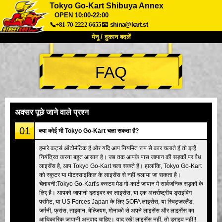
Tokyo Go-Kart Shibuya Annex
OPEN 10:00-22:00
📞+81-70-2222-6655
📧
shina@kart.st
मेनू / दुकान बदलें
TOP
FAQ
हमारे बारे में
विशेषताएँ
कीमत
पहुंच
वॉयस
FAQ
कंपनी
बुकिंग
अक्सर पूछे जाने वाले प्रश्न
शाखा बदलें
01
क्या कोई भी Tokyo Go-Kart चला सकता है?
टोक्यो शिनागावा #1
टोक्यो अकीहबारा#1
हमारे कर्ट्स ऑटोमैटिक हैं और यदि आप नियमित रूप से कार चलाते हैं तो इन्हें
टोक्यो अकीहबारा#2
टोक्यो शिबुया
नियंत्रित करना बहुत आसान है। जब तक आपके पास जापान की सड़कों पर वैध
टोक्यो शिबुया एनेक्स
टोक्यो बे
लाइसेंस है, आप Tokyo Go-Kart चला सकते हैं। हालांकि, Tokyo Go-Kart
को स्कूटर या मोटरसाइकिल के लाइसेंस से नहीं चलाया जा सकता है।
टोक्यो असाकुसा
ओसाका
चेतावनी:Tokyo Go-Kart's कस्टम मेड गो-कार्ट जापान में सार्वजनिक सड़कों के
लिए है। आपको जापानी ड्राइवर का लाइसेंस, या एक अंतर्राष्ट्रीय ड्राइविंग
ओकिनावा
परमिट, या US Forces Japan के लिए SOFA लाइसेंस, या स्विट्ज़रलैंड,
जर्मनी, फ्रांस, ताइवान, बेल्जियम, मोनाको से अपने लाइसेंस और लाइसेंस का
आधिकारिक जापानी अनुवाद चाहिए। याद रखें! लाइसेंस नहीं, तो ड्राइव नहीं!!