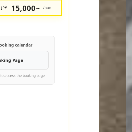
15,000~
JPY
/pax
ooking calendar
oking Page
 to access the booking page