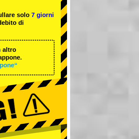
ullare solo
7 giorni
ebito di
 altro
iappone.
ppone“