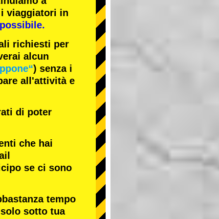
tinuiamo a
i viaggiatori in
possibile.
li richiesti per
verai alcun
appone“
) senza i
re all'attività e
ati di poter
enti che hai
ail
icipo se ci sono
abbastanza tempo
 solo sotto tua