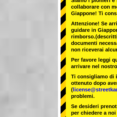
Siamo i
pionieri
e 
collaborare con
mo
Giappone! Ti cons
Attenzione! Se arr
guidare in Giappon
rimborso.
(descritt
documenti necessar
non riceverai alcu
Per favore leggi q
arrivare nel nostr
Ti consigliamo di 
ottenuto dopo aver
(
license@streetka
problemi.
Se desideri prenot
per chiedere a noi 