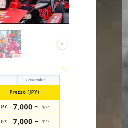
>
11 / Novembre
Prezzo (JPY)
7,000 ~
JPY
/pax
7,000 ~
JPY
/pax