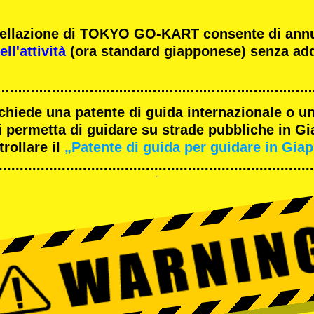
ncellazione di TOKYO GO-KART consente di ann
ll'attività
(ora standard giapponese) senza add
ichiede una patente di guida internazionale o un
 permetta di guidare su strade pubbliche in G
rollare il
„Patente di guida per guidare in Gia