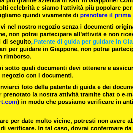
la
più grande azienda di kart
in Giappone! Con
lti celebrità
e siamo l'
attività più popolare
per 
igliamo quindi vivamente di
prenotare il prima 
ivi nel nostro negozio senza i documenti origina
e, non potrai partecipare all'attività e non rice
i di seguito
„Patente di guida per guidare in Gi
i per guidare in Giappone, non potrai partecipa
n rimborso.
ui sotto quali documenti devi ottenere e assicur
o negozio con i documenti.
inviarci foto della patente di guida e dei docum
 prenotato la nostra attività tramite chat o e-m
rt.com
) in modo che possiamo verificare in ant
are per date molto vicine, potresti non avere 
di verificare. In tal caso, dovrai confermare da