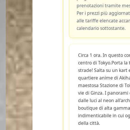
prenotazioni tramite me
Per i prezzi più aggiornat
alle tariffe elencate acca
calendario sottostante.
Circa 1 ora. In questo co
centro di Tokyo.Porta la
strade! Salta su un kart e
quartiere anime di Akiha
maestosa Stazione di Tok
vie di Ginza. I panoram
dalle luci al neon all'arch
boutique di alta gamma
indimenticabile in cui o
della città.