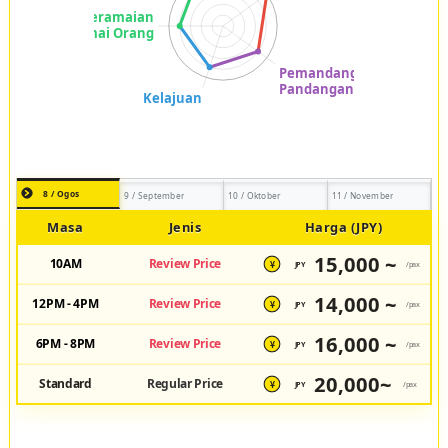
8 / Ogos
9 / September
10 / Oktober
11 / November
Masa
Jenis
Harga (JPY)
15,000 ~
10AM
Review Price
JPY
/pax
¥
14,000 ~
12PM - 4PM
Review Price
JPY
/pax
¥
16,000 ~
6PM - 8PM
Review Price
JPY
/pax
¥
20,000~
Standard
Regular Price
JPY
/pax
¥