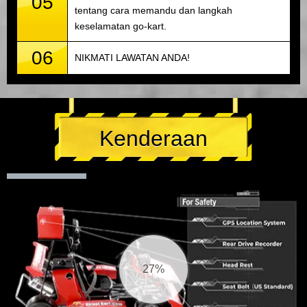
05
tentang cara memandu dan langkah
keselamatan go-kart.
06
NIKMATI LAWATAN ANDA!
Kenderaan
27%