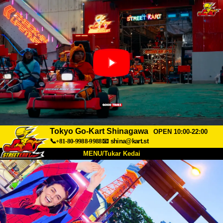
Tokyo Go-Kart Shinagawa
OPEN 10:00-22:00
📞+81-80-9988-9988
📧
shina@kart.st
MENU/Tukar Kedai
UTAMA
Tentang
Spesifikasi
Harga
Akses
Suara
Soalan Lazim