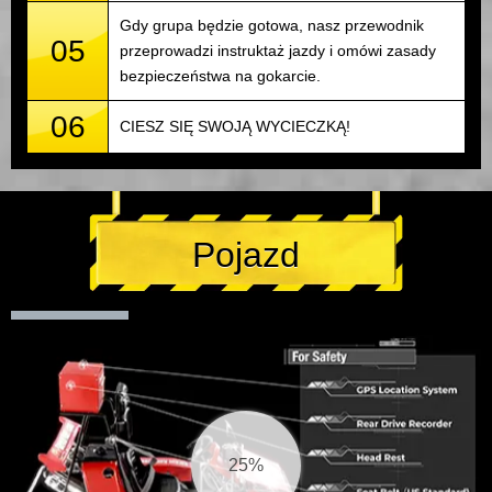
Gdy grupa będzie gotowa, nasz przewodnik
05
przeprowadzi instruktaż jazdy i omówi zasady
bezpieczeństwa na gokarcie.
06
CIESZ SIĘ SWOJĄ WYCIECZKĄ!
Pojazd
26%