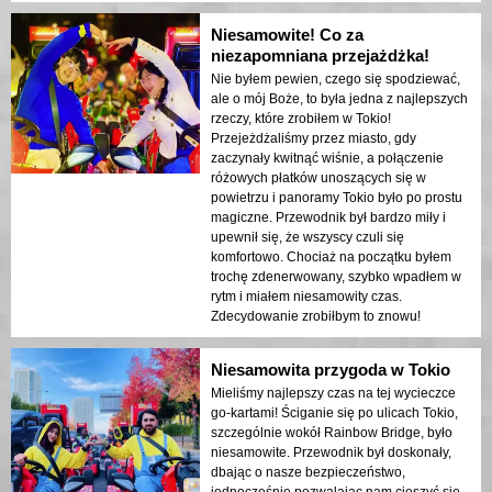
Niesamowite! Co za
niezapomniana przejażdżka!
Nie byłem pewien, czego się spodziewać,
ale o mój Boże, to była jedna z najlepszych
rzeczy, które zrobiłem w Tokio!
Przejeżdżaliśmy przez miasto, gdy
zaczynały kwitnąć wiśnie, a połączenie
różowych płatków unoszących się w
powietrzu i panoramy Tokio było po prostu
magiczne. Przewodnik był bardzo miły i
upewnił się, że wszyscy czuli się
komfortowo. Chociaż na początku byłem
trochę zdenerwowany, szybko wpadłem w
rytm i miałem niesamowity czas.
Zdecydowanie zrobiłbym to znowu!
Niesamowita przygoda w Tokio
Mieliśmy najlepszy czas na tej wycieczce
go-kartami! Ściganie się po ulicach Tokio,
szczególnie wokół Rainbow Bridge, było
niesamowite. Przewodnik był doskonały,
dbając o nasze bezpieczeństwo,
jednocześnie pozwalając nam cieszyć się