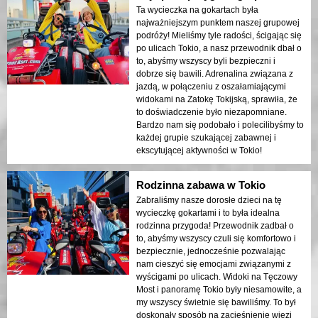
Ta wycieczka na gokartach była
najważniejszym punktem naszej grupowej
podróży! Mieliśmy tyle radości, ścigając się
po ulicach Tokio, a nasz przewodnik dbał o
to, abyśmy wszyscy byli bezpieczni i
dobrze się bawili. Adrenalina związana z
jazdą, w połączeniu z oszałamiającymi
widokami na Zatokę Tokijską, sprawiła, że
to doświadczenie było niezapomniane.
Bardzo nam się podobało i polecilibyśmy to
każdej grupie szukającej zabawnej i
ekscytującej aktywności w Tokio!
Rodzinna zabawa w Tokio
Zabraliśmy nasze dorosłe dzieci na tę
wycieczkę gokartami i to była idealna
rodzinna przygoda! Przewodnik zadbał o
to, abyśmy wszyscy czuli się komfortowo i
bezpiecznie, jednocześnie pozwalając
nam cieszyć się emocjami związanymi z
wyścigami po ulicach. Widoki na Tęczowy
Most i panoramę Tokio były niesamowite, a
my wszyscy świetnie się bawiliśmy. To był
doskonały sposób na zacieśnienie więzi