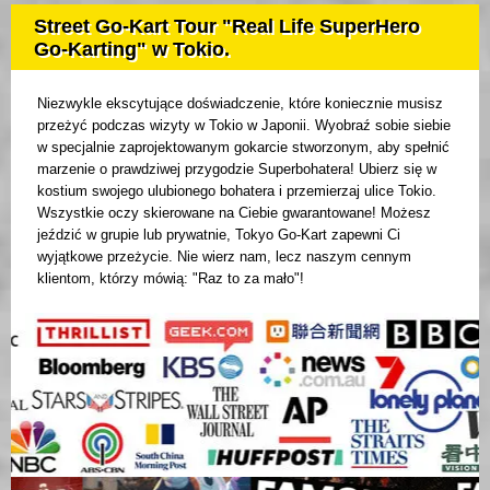
Street Go-Kart Tour "Real Life SuperHero
Go-Karting" w Tokio.
Niezwykle ekscytujące doświadczenie, które koniecznie musisz
przeżyć podczas wizyty w Tokio w Japonii. Wyobraź sobie siebie
w specjalnie zaprojektowanym gokarcie stworzonym, aby spełnić
marzenie o prawdziwej przygodzie Superbohatera! Ubierz się w
kostium swojego ulubionego bohatera i przemierzaj ulice Tokio.
Wszystkie oczy skierowane na Ciebie gwarantowane! Możesz
jeździć w grupie lub prywatnie, Tokyo Go-Kart zapewni Ci
wyjątkowe przeżycie. Nie wierz nam, lecz naszym cennym
klientom, którzy mówią: "Raz to za mało"!