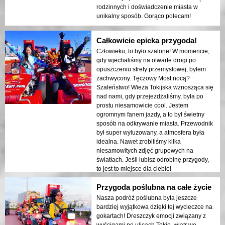
rodzinnych i doświadczenie miasta w
unikalny sposób. Gorąco polecam!
Całkowicie epicka przygoda!
Człowieku, to było szalone! W momencie,
gdy wjechaliśmy na otwarte drogi po
opuszczeniu strefy przemysłowej, byłem
zachwycony. Tęczowy Most nocą?
Szaleństwo! Wieża Tokijska wznosząca się
nad nami, gdy przejeżdżaliśmy, była po
prostu niesamowicie cool. Jestem
ogromnym fanem jazdy, a to był świetny
sposób na odkrywanie miasta. Przewodnik
był super wyluzowany, a atmosfera była
idealna. Nawet zrobiliśmy kilka
niesamowitych zdjęć grupowych na
światłach. Jeśli lubisz odrobinę przygody,
to jest to miejsce dla ciebie!
Przygoda poślubna na całe życie
Nasza podróż poślubna była jeszcze
bardziej wyjątkowa dzięki tej wycieczce na
gokartach! Dreszczyk emocji związany z
wyścigami po ulicach Tokio, wiatr we