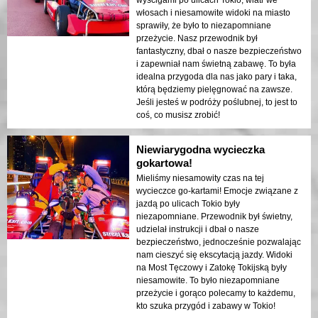
włosach i niesamowite widoki na miasto
sprawiły, że było to niezapomniane
przeżycie. Nasz przewodnik był
fantastyczny, dbał o nasze bezpieczeństwo
i zapewniał nam świetną zabawę. To była
idealna przygoda dla nas jako pary i taka,
którą będziemy pielęgnować na zawsze.
Jeśli jesteś w podróży poślubnej, to jest to
coś, co musisz zrobić!
Niewiarygodna wycieczka
gokartowa!
Mieliśmy niesamowity czas na tej
wycieczce go-kartami! Emocje związane z
jazdą po ulicach Tokio były
niezapomniane. Przewodnik był świetny,
udzielał instrukcji i dbał o nasze
bezpieczeństwo, jednocześnie pozwalając
nam cieszyć się ekscytacją jazdy. Widoki
na Most Tęczowy i Zatokę Tokijską były
niesamowite. To było niezapomniane
przeżycie i gorąco polecamy to każdemu,
kto szuka przygód i zabawy w Tokio!