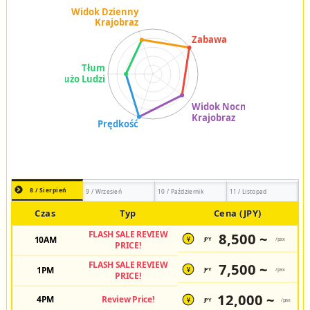
8 / Sierpień
9 / Wrzesień
10 / Październik
11 / Listopad
Czas
Typ
Cena (JPY)
FLASH SALE REVIEW
8,500 ~
10AM
JPY
/pax
¥
PRICE!
FLASH SALE REVIEW
7,500 ~
1PM
JPY
/pax
¥
PRICE!
12,000 ~
4PM
Review Price!
JPY
/pax
¥