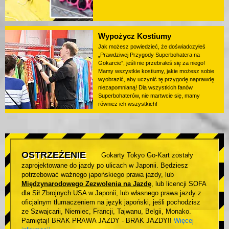
Wypożycz Kostiumy
Jak możesz powiedzieć, że doświadczyłeś
„Prawdziwej Przygody Superbohatera na
Gokarcie”, jeśli nie przebrałeś się za niego!
Mamy wszystkie kostiumy, jakie możesz sobie
wyobrazić, aby uczynić tę przygodę naprawdę
niezapomnianą! Dla wszystkich fanów
Superbohaterów, nie martwcie się, mamy
również ich wszystkich!
OSTRZEŻENIE
Gokarty Tokyo Go-Kart zostały
zaprojektowane do jazdy po ulicach w Japonii. Będziesz
potrzebować ważnego japońskiego prawa jazdy, lub
Międzynarodowego Zezwolenia na Jazdę
, lub licencji SOFA
dla Sił Zbrojnych USA w Japonii, lub własnego prawa jazdy z
oficjalnym tłumaczeniem na język japoński, jeśli pochodzisz
ze Szwajcarii, Niemiec, Francji, Tajwanu, Belgii, Monako.
Pamiętaj! BRAK PRAWA JAZDY - BRAK JAZDY!!
Więcej