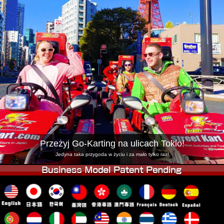
Firma
Rezerwacja
Zmień Lokalizację
Tokyo Shinagawa
Tokyo Akihabara#1
Tokyo Akihabara#2
Tokyo Shibuya
Tokyo Shibuya Annex
Tokyo Bay
Tokyo Asakusa
Osaka
Okinawa
Przeżyj Go-Karting na ulicach Tokio!
Jedyna taka przygoda w życiu i za mało tylko raz!