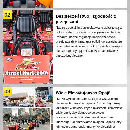
02
Bezpieczeństwo i zgodność z
przepisami
Nasze specjalnie zaprojektowane gokarty są w
pełni zgodne z lokalnymi przepisami w Japonii.
Ponadto, nasze regulacje bezpieczeństwa
przekraczają wymagania policji, co sprawia, że
nasze doświadczenie z gokartami ulicznymi jest
nie tylko ekscytujące i zabawne, ale również
bardzo bezpieczne.
03
Wiele Ekscytujących Opcji!
Nasze wycieczki zabiorą Cię do wszystkich
ulubionych miejsc w Japonii! Z szeroką gamą
lokalizacji w największych miastach, znajdziesz
wiele opcji, aby dostosować swoje
doświadczenie. Niezależnie od tego, czy
interesują Cię historyczne miejsca Japonii, czy
jej nowoczesne cuda, mamy wycieczki na