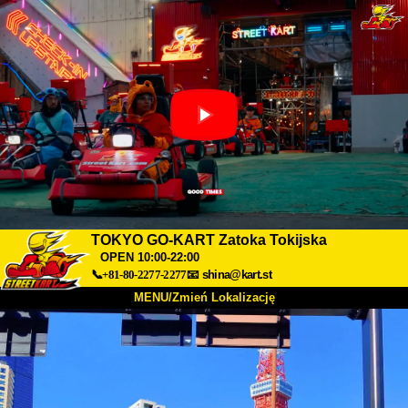
TOKYO GO-KART Zatoka Tokijska
OPEN 10:00-22:00
📞+81-80-2277-2277
📧
shina@kart.st
MENU/Zmień Lokalizację
TOP
O nas
Specyfikacja
Cena
Dojazd
Opinie
FAQ