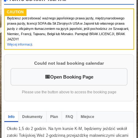
CAUTION
Będziesz potrzebować ważnego japońskiego prawa jazdy, międzynarodowego
prawa jazdy, licencji SOFA dla Sił Zbrojnych USA w Japonii lub własnego prawa
jazdy z oficjalnym tłumaczeniem na język japoński, jeśli pochodzisz ze Szwajcarii,
Niemiec, Francji, Tajwanu, Belgii lub Monako. Pamiętaj! BRAK LICENCJI, BRAK
JAZDY!
Więcej informacji.
Could not load booking calendar
Open Booking Page
Please use the button above to access the booking page
Info
Dokumenty
Plan
FAQ
Miejsce
Około 1,5 do 2 godzin. Na tym kursie K-M, będziemy jeździć wokół
zatoki Tokijskiej.Weź 2-godzinną przejażdżkę malowniczymi ulicami