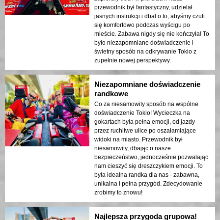
przewodnik był fantastyczny, udzielał
jasnych instrukcji i dbał o to, abyśmy czuli
się komfortowo podczas wyścigu po
mieście. Zabawa nigdy się nie kończyła! To
było niezapomniane doświadczenie i
świetny sposób na odkrywanie Tokio z
zupełnie nowej perspektywy.
Niezapomniane doświadczenie
randkowe
Co za niesamowity sposób na wspólne
doświadczenie Tokio! Wycieczka na
gokartach była pełna emocji, od jazdy
przez ruchliwe ulice po oszałamiające
widoki na miasto. Przewodnik był
niesamowity, dbając o nasze
bezpieczeństwo, jednocześnie pozwalając
nam cieszyć się dreszczykiem emocji. To
była idealna randka dla nas - zabawna,
unikalna i pełna przygód. Zdecydowanie
zrobimy to znowu!
Najlepsza przygoda grupowa!