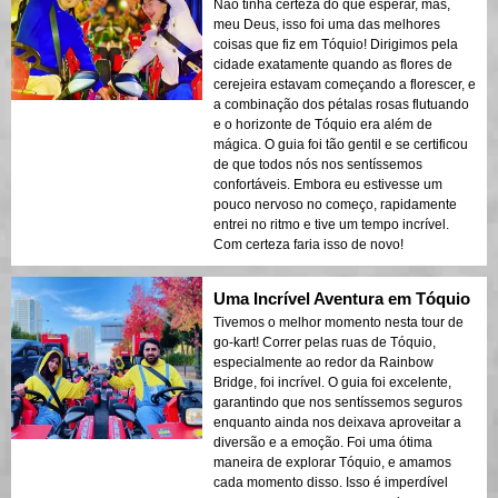
Não tinha certeza do que esperar, mas,
meu Deus, isso foi uma das melhores
coisas que fiz em Tóquio! Dirigimos pela
cidade exatamente quando as flores de
cerejeira estavam começando a florescer, e
a combinação dos pétalas rosas flutuando
e o horizonte de Tóquio era além de
mágica. O guia foi tão gentil e se certificou
de que todos nós nos sentíssemos
confortáveis. Embora eu estivesse um
pouco nervoso no começo, rapidamente
entrei no ritmo e tive um tempo incrível.
Com certeza faria isso de novo!
Uma Incrível Aventura em Tóquio
Tivemos o melhor momento nesta tour de
go-kart! Correr pelas ruas de Tóquio,
especialmente ao redor da Rainbow
Bridge, foi incrível. O guia foi excelente,
garantindo que nos sentíssemos seguros
enquanto ainda nos deixava aproveitar a
diversão e a emoção. Foi uma ótima
maneira de explorar Tóquio, e amamos
cada momento disso. Isso é imperdível