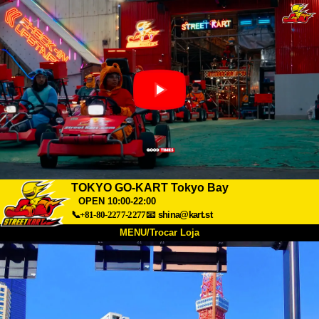
TOKYO GO-KART Tokyo Bay
OPEN 10:00-22:00
📞+81-80-2277-2277
📧
shina@kart.st
MENU/Trocar Loja
INÍCIO
Sobre
Especificações
Preços
Acesso
Opiniões
FAQ