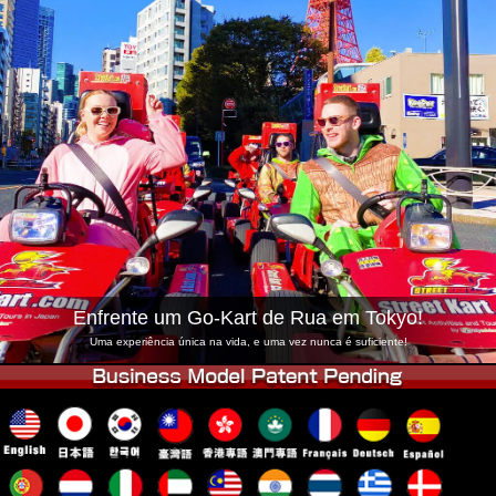
Empresa
Reserva
Trocar Loja
Tokyo Shinagawa
Tokyo Akihabara#1
Tokyo Akihabara#2
Tokyo Shibuya
Tokyo Shibuya Annex
Tokyo Bay
Tokyo Asakusa
Osaka
Okinawa
Enfrente um Go-Kart de Rua em Tokyo!
Uma experiência única na vida, e uma vez nunca é suficiente!