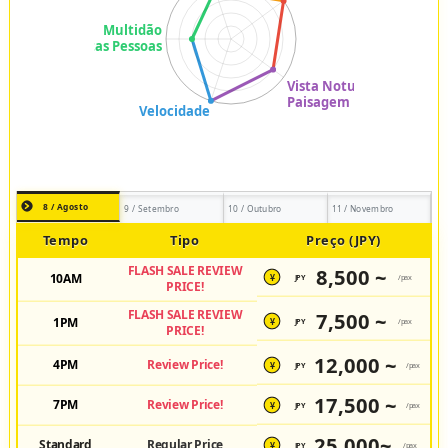
8 / Agosto
9 / Setembro
10 / Outubro
11 / Novembro
Tempo
Tipo
Preço (JPY)
FLASH SALE REVIEW
8,500 ~
10AM
JPY
/pax
¥
PRICE!
FLASH SALE REVIEW
7,500 ~
1PM
JPY
/pax
¥
PRICE!
12,000 ~
4PM
Review Price!
JPY
/pax
¥
17,500 ~
7PM
Review Price!
JPY
/pax
¥
25,000~
Standard
Regular Price
JPY
/pax
¥