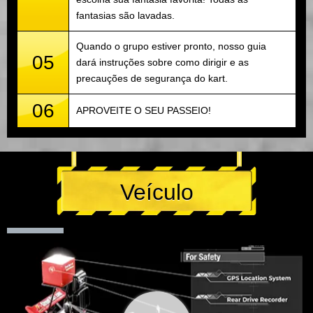
fantasias são lavadas.
Quando o grupo estiver pronto, nosso guia
05
dará instruções sobre como dirigir e as
precauções de segurança do kart.
06
APROVEITE O SEU PASSEIO!
Veículo