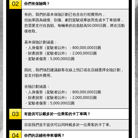
02
你們有保險嗎？
有的。我們的基本保險計劃已包含在行程費用內，
但如果因為碰撞、刮傷、劇烈駕駛或事故而造成卡丁車損壞，
您需要支付自負額。每輛車的自負額為50,000日圓，將在活動
後收取。
基本保險計劃涵蓋：
・人身傷害（駕駛者以外）：800,000,000日圓
・財產損害（駕駛者以外）：2,000,000日圓
・駕駛者傷害：5,000,000日圓
因此，我們強烈建議顧客在線上預訂或在店鋪選擇全險計劃，
並支付額外費用。
全險計劃涵蓋：
・人身傷害（駕駛者以外）：800,000,000日圓
・財產損害（駕駛者以外）：2,000,000日圓
・駕駛者傷害：5,000,000日圓
03
有提供可以載多於一位乘客的卡丁車嗎？
目前我們並不提供可以同時載多於一位乘客的卡丁車。
04
你們的店鋪有停車場嗎？