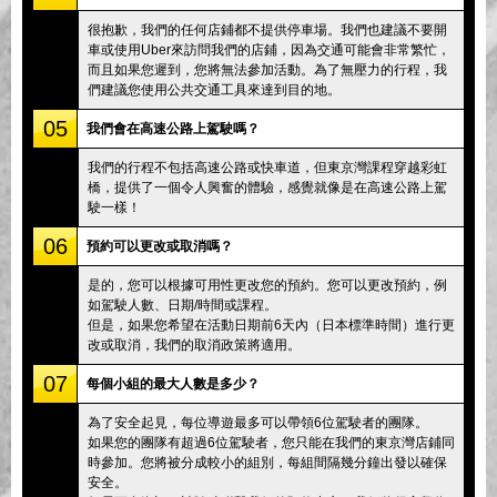
很抱歉，我們的任何店鋪都不提供停車場。我們也建議不要開
車或使用Uber來訪問我們的店鋪，因為交通可能會非常繁忙，
而且如果您遲到，您將無法參加活動。為了無壓力的行程，我
們建議您使用公共交通工具來達到目的地。
05
我們會在高速公路上駕駛嗎？
我們的行程不包括高速公路或快車道，但東京灣課程穿越彩虹
橋，提供了一個令人興奮的體驗，感覺就像是在高速公路上駕
駛一樣！
06
預約可以更改或取消嗎？
是的，您可以根據可用性更改您的預約。您可以更改預約，例
如駕駛人數、日期/時間或課程。
但是，如果您希望在活動日期前6天內（日本標準時間）進行更
改或取消，我們的取消政策將適用。
07
每個小組的最大人數是多少？
為了安全起見，每位導遊最多可以帶領6位駕駛者的團隊。
如果您的團隊有超過6位駕駛者，您只能在我們的東京灣店鋪同
時參加。您將被分成較小的組別，每組間隔幾分鐘出發以確保
安全。