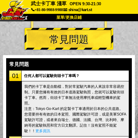
武士卡丁車 淺草
OPEN 9:30-21:30
📞+81-80-9988-9988
📧
shina@kart.st
菜單/更換店鋪
首頁
常見問題
關於我們
規格
價格
交通資訊
顧客評價
常見問題
公司
預訂
常見問題
更換店鋪
01
任何人都可以駕駛街頭卡丁車嗎？
東京 品川 #1
東京 秋葉原 #1
我們的卡丁車是自動檔，對於常駕駛汽車的人來說非常容易控
制。只要您擁有有效的日本道路駕駛執照，您就可以駕駛街頭
東京 秋葉原 #2
東京 澀谷
卡丁車。然而，街頭卡丁車無法使用摩托車或輕型機車的駕
東京 澀谷分店
東京灣
照。
注意：Tokyo Go-Kart 的定製卡丁車適用於日本的公共道路。
東京 淺草
大阪
您需要持有有效的日本駕照、國際駕駛許可證，或是美軍SOFA
駕駛許可證，或者來自瑞士、德國、法國、台灣、比利時、摩
沖繩
納哥的駕駛執照和官方日文翻譯。記住！沒有駕照不能駕
駛！！
更多資訊